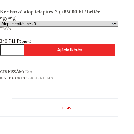
Kér hozzá alap telepítést? (+85000 Ft / beltéri
egység)
Törlés
340 741
Ft
bruttó
GREE
Ajánlatkérés
GWH09AOC
Smart
One
A
Inverter
l
2.7kW
CIKKSZÁM:
N/A
t
split
e
KATEGÓRIA:
GREE KLÍMA
klíma
r
mennyiség
n
a
t
i
Leírás
v
e
: