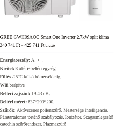
GREE GWH09AOC Smart One Inverter 2.7kW split klíma
Ártartomány:
340 741
Ft
–
425 741
Ft
bruttó
340
741 Ft
Energiaosztály:
A+++,
-
425
Kivitel:
Kültéri+beltéri egység
741 Ft
Fűtés
-25°C külső hőmérsékletig,
Wifi
beépítve
Beltéri zajszint:
19-43 dB,
Beltéri méret:
837*293*200,
Szűrők:
Aktívszenes pollenszűrő, Mestersége Intelligencia,
Páratartalomra történő szabályozás, Ionizátor, Szagsemlegesítő
catechin szűrőrendszer, Plazmaszűrő