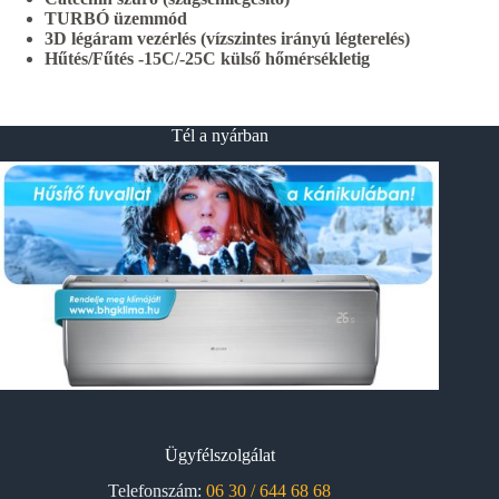
TURBÓ üzemmód
3D légáram vezérlés (vízszintes irányú légterelés)
Hűtés/Fűtés -15C/-25C külső hőmérsékletig
Tél a nyárban
Ügyfélszolgálat
Telefonszám:
06 30 / 644 68 68