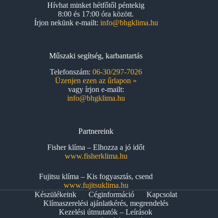
Hívhat minket hétfőtől péntekig
8:00 és 17:00 óra között.
Írjon nekünk e-mailt:
info@bhgklima.hu
Műszaki segítség, karbantartás
Telefonszám:
06-30/297-7026
Üzenjen ezen az űrlapon »
vagy írjon e-mailt:
info@bhgklima.hu
Partnereink
Fisher klíma – Elhozza a jó időt
www.fisherklima.hu
Fujitsu klíma – Kis fogyasztás, csend
www.fujitsuklima.hu
Készülékeink
Céginformáció
Kapcsolat
Klímaszerelési ajánlatkérés, megrendelés
Kezelési útmutatók – Leírások