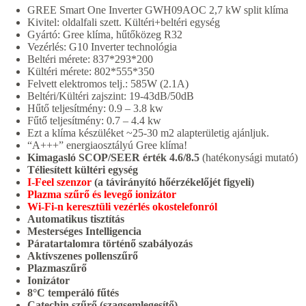
GREE Smart One Inverter GWH09AOC 2,7 kW split klíma
Kivitel: oldalfali szett. Kültéri+beltéri egység
Gyártó: Gree klíma, hűtőközeg R32
Vezérlés: G10 Inverter technológia
Beltéri mérete: 837*293*200
Kültéri mérete: 802*555*350
Felvett elektromos telj.: 585W (2.1A)
Beltéri/Kültéri zajszint: 19-43dB/50dB
Hűtő teljesítmény: 0.9 – 3.8 kw
Fűtő teljesítmény: 0.7 – 4.4 kw
Ezt a klíma készüléket ~25-30 m2 alapterületig ajánljuk.
“A+++” energiaosztályú Gree klíma!
Kimagasló SCOP/SEER érték 4.6/8.5
(hatékonysági mutató)
Téliesített kültéri egység
I-Feel szenzor
(a távirányító hőérzékelőjét figyeli)
Plazma szűrő és levegő ionizátor
Wi-Fi-n keresztüli vezérlés
okostelefonról
Automatikus tisztítás
Mesterséges Intelligencia
Páratartalomra történő szabályozás
Aktívszenes pollenszűrő
Plazmaszűrő
Ionizátor
8°C temperáló fűtés
Catechin szűrő (szagsemlegesítő)