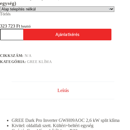
egység)
Törlés
323 723
Ft
bruttó
GREE
Ajánlatkérés
GWH09AOC
Dark
Pro
A
Inverter
l
2.6kW
CIKKSZÁM:
N/A
t
split
e
KATEGÓRIA:
GREE KLÍMA
klíma
r
mennyiség
n
a
t
i
Leírás
v
e
:
GREE Dark Pro Inverter GWH09AOC 2,6 kW split klíma
Kivitel: oldalfali szett. Kültéri+beltéri egység