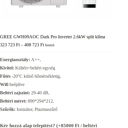
GREE GWH09AOC Dark Pro Inverter 2.6kW split klíma
Ártartomány:
323 723
Ft
–
408 723
Ft
bruttó
323
723 Ft
Energiaosztály:
A++,
-
408
Kivitel:
Kültéri+beltéri egység
723 Ft
Fűtés
-20°C külső hőmérsékletig,
Wifi
beépítve
Beltéri zajszint:
29-40 dB,
Beltéri méret:
890*294*212,
Szűrők:
Ionizátor, Plazmaszűrő
Kér hozzá alap telepítést? (+85000 Ft / beltéri