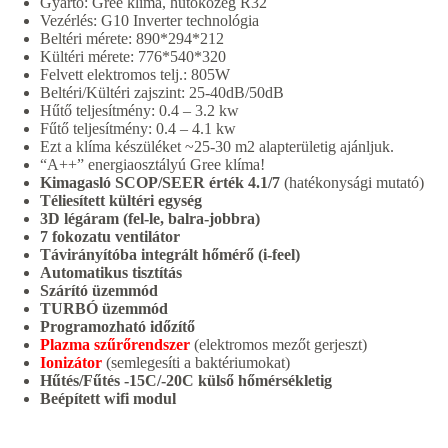
Gyártó: Gree klíma, hűtőközeg R32
Vezérlés: G10 Inverter technológia
Beltéri mérete: 890*294*212
Kültéri mérete: 776*540*320
Felvett elektromos telj.: 805W
Beltéri/Kültéri zajszint: 25-40dB/50dB
Hűtő teljesítmény: 0.4 – 3.2 kw
Fűtő teljesítmény: 0.4 – 4.1 kw
Ezt a klíma készüléket ~25-30 m2 alapterületig ajánljuk.
“A++” energiaosztályú Gree klíma!
Kimagasló SCOP/SEER érték 4.1/7
(hatékonysági mutató)
Téliesített kültéri egység
3D légáram (fel-le, balra-jobbra)
7 fokozatu ventilátor
Távirányítóba integrált hőmérő (i-feel)
Automatikus tisztítás
Szárító üzemmód
TURBÓ üzemmód
Programozható időzítő
Plazma szűrőrendszer
(elektromos mezőt gerjeszt)
Ionizátor
(semlegesíti a baktériumokat)
Hűtés/Fűtés -15C/-20C külső hőmérsékletig
Beépített wifi modul