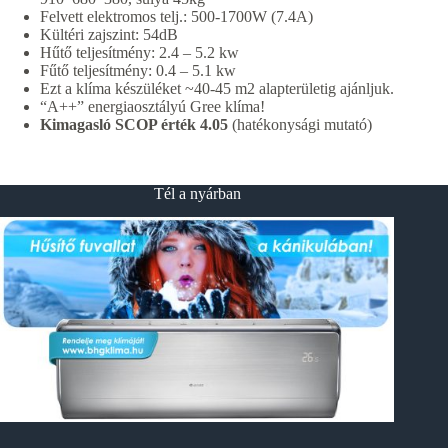
Felvett elektromos telj.: 500-1700W (7.4A)
Kültéri zajszint: 54dB
Hűtő teljesítmény: 2.4 – 5.2 kw
Fűtő teljesítmény: 0.4 – 5.1 kw
Ezt a klíma készüléket ~40-45 m2 alapterületig ajánljuk.
“A++” energiaosztályú Gree klíma!
Kimagasló SCOP érték 4.05
(hatékonysági mutató)
Tél a nyárban