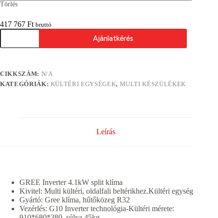
Törlés
417 767
Ft
bruttó
GREE
Ajánlatkérés
GWHD14
Inverter
4.1kW
A
kültéri
l
egység
CIKKSZÁM:
N/A
t
maximum
e
KATEGÓRIÁK:
KÜLTÉRI EGYSÉGEK
,
MULTI KÉSZÜLÉKEK
2
r
db
n
beltérihez
a
mennyiség
t
i
Leírás
v
e
:
GREE Inverter 4.1kW split klíma
Kivitel: Multi kültéri, oldalfali beltérikhez.Kültéri egység
Gyártó: Gree klíma, hűtőközeg R32
Vezérlés: G10 Inverter technológia-Kültéri mérete:
910*680*380, súlya 45kg