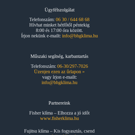
Ügyfélszolgálat
Telefonszám:
06 30 / 644 68 68
Hívhat minket hétfőtől péntekig
8:00 és 17:00 óra között.
Írjon nekünk e-mailt:
info@bhgklima.hu
Műszaki segítség, karbantartás
Telefonszám:
06-30/297-7026
Üzenjen ezen az űrlapon »
vagy írjon e-mailt:
info@bhgklima.hu
Partnereink
Fisher klíma – Elhozza a jó időt
www.fisherklima.hu
Fujitsu klíma – Kis fogyasztás, csend