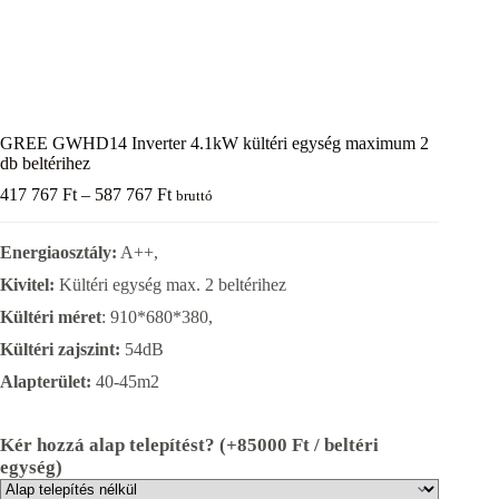
GREE GWHD14 Inverter 4.1kW kültéri egység maximum 2
db beltérihez
Ártartomány:
417 767
Ft
–
587 767
Ft
bruttó
417
767 Ft
Energiaosztály:
A++,
-
587
Kivitel:
Kültéri egység max. 2 beltérihez
767 Ft
Kültéri méret
: 910*680*380,
Kültéri zajszint:
54dB
Alapterület:
40-45m2
Kér hozzá alap telepítést? (+85000 Ft / beltéri
egység)