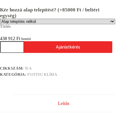
Kér hozzá alap telepítést? (+85000 Ft / beltéri
egység)
Törlés
438 912
Ft
bruttó
FUJITSU
Ajánlatkérés
Standard
Airtsage
ASEH
A
07
l
KMCG/AOEH
CIKKSZÁM:
N/A
t
07
e
KATEGÓRIA:
FUJITSU KLÍMA
KMCG
r
2,0kW
n
split
a
klíma
t
mennyiség
i
Leírás
v
e
: