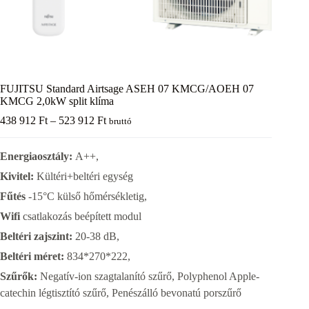
FUJITSU Standard Airtsage ASEH 07 KMCG/AOEH 07
KMCG 2,0kW split klíma
Ártartomány:
438 912
Ft
–
523 912
Ft
bruttó
438
912 Ft
Energiaosztály:
A++,
-
523
Kivitel:
Kültéri+beltéri egység
912 Ft
Fűtés
-15°C külső hőmérsékletig,
Wifi
csatlakozás beépített modul
Beltéri zajszint:
20-38 dB,
Beltéri méret:
834*270*222,
Szűrők:
Negatív-ion szagtalanító szűrő, Polyphenol Apple-
catechin légtisztító szűrő, Penészálló bevonatú porszűrő