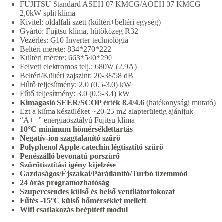
FUJITSU Standard ASEH 07 KMCG/AOEH 07 KMCG
2,0kW split klíma
Kivitel: oldalfali szett (kültéri+beltéri egység)
Gyártó: Fujitsu klíma, hűtőközeg R32
Vezérlés: G10 Inverter technológia
Beltéri mérete: 834*270*222
Kültéri mérete: 663*540*290
Felvett elektromos telj.: 680W (2.9A)
Beltéri/Kültéri zajszint: 20-38/58 dB
Hűtő teljesítmény: 2.0 (0.5-3.0) kW
Fűtő teljesítmény: 3.0 (0.5-3.4) kW
Kimagasló SEER/SCOP érték 8.4/4.6
(hatékonysági mutató)
Ezt a klíma készüléket ~20-25 m2 alapterületig ajánljuk
“A++” energiaosztályú Fujitsu klíma
10°C minimum hőmérséklettartás
Negatív-ion szagtalanító szűrő
Polyphenol Apple-catechin légtisztító szűrő
Penészálló bevonatú porszűrő
Szűrőtisztítási igény kijelzése
Gazdaságos/Éjszakai/Párátlanító/Turbó üzemmód
24 órás programozhatóság
Szupercsendes külső és belső ventilátorfokozat
Fűtés -15°C külső hőmérséklet mellett
Wifi csatlakozás beépített modul