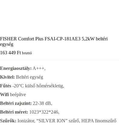
FISHER Comfort Plus FSAI-CP-181AE3 5,2kW beltéri
egység
163 449
Ft
bruttó
Energiaosztály:
A+++,
Kivitel:
Beltéri egység
Fűtés
-20°C külső hőmérsékletig,
Wifi
beépítve
Beltéri zajszint:
22-38 dB,
Beltéri méret:
1023*322*246,
Szűrők:
Ionizátor, “SILVER ION” szűrő, HEPA finomszűrő