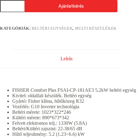
FISHER
Ajánlatkérés
Comfort
Plus
FSAI-
A
CP-
l
181AE3
KATEGÓRIÁK:
BELTÉRI EGYSÉGEK
,
MULTI KÉSZÜLÉKEK
t
5,2kW
e
beltéri
r
egység
n
mennyiség
a
t
Leírás
i
v
e
:
FISHER Comfort Plus FSAI-CP-181AE3 5,2kW beltéri egység
Kivitel: oldalfali készülék. Beltéri egység
Gyártó: Fisher klíma, hűtőközeg R32
Vezérlés: G10 Inverter technológia
Beltéri mérete: 1023*322*246
Kültéri mérete: 890*673*342
Felvett elektromos telj.: 1330W (5.8A)
Beltéri/Kültéri zajszint: 22-38/65 dB
Hűtő teljesítmény: 5.2 (1.23~6.6) kW