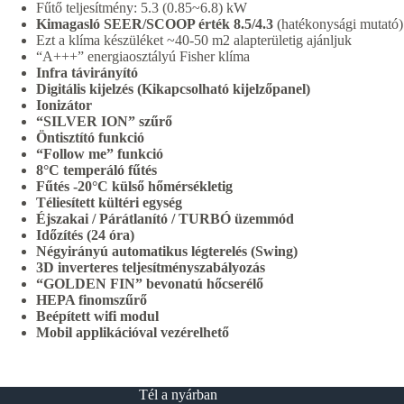
Fűtő teljesítmény: 5.3 (0.85~6.8) kW
Kimagasló SEER/SCOOP érték 8.5/4.3
(hatékonysági mutató)
Ezt a klíma készüléket ~40-50 m2 alapterületig ajánljuk
“A+++” energiaosztályú Fisher klíma
Infra távirányító
Digitális kijelzés (Kikapcsolható kijelzőpanel)
Ionizátor
“SILVER ION” szűrő
Öntisztító funkció
“Follow me” funkció
8°C temperáló fűtés
Fűtés -20°C külső hőmérsékletig
Téliesített kültéri egység
Éjszakai / Párátlanító / TURBÓ üzemmód
Időzítés (24 óra)
Négyirányú automatikus légterelés (Swing)
3D inverteres teljesítményszabályozás
“GOLDEN FIN” bevonatú hőcserélő
HEPA finomszűrő
Beépített wifi modul
Mobil applikációval vezérelhető
Tél a nyárban